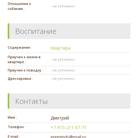
Отношение к
- не уточнено -
собакам :
Воспитание
Содержание :
Квартира
Приучен к жизни в
- не уточнено -
квартире :
Приучен к поводку :
- не уточнено -
Дрессировка :
- не уточнено -
Контакты
Имя :
Дмитрий
Телефон :
+7-915-211-67-71
E-mail :
ereminds@mail.ru