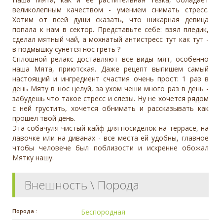
великолепным качеством - умением снимать стресс.
Хотим от всей души сказать, что шикарная девица
попала к нам в сектор. Представьте себе: взял пледик,
сделал мятный чай, а мохнатый антистресс тут как тут -
в подмышку сунется нос греть ?
Сплошной релакс доставляют все виды мят, особенно
наша Мята, приютская. Даже рецепт выпишем самый
настоящий и ингредиент счастия очень прост: 1 раз в
день Мяту в нос целуй, за ухом чеши много раз в день -
забудешь что такое стресс и слезы. Ну не хочется рядом
с ней грустить, хочется обнимать и рассказывать как
прошел твой день.
Эта собачуля чистый кайф для посиделок на террасе, на
лавочке или на диванах - все места ей удобны, главное
чтобы человече был поблизости и искренне обожал
Мятку нашу.
Внешность \ Порода
Порода :
Беспородная