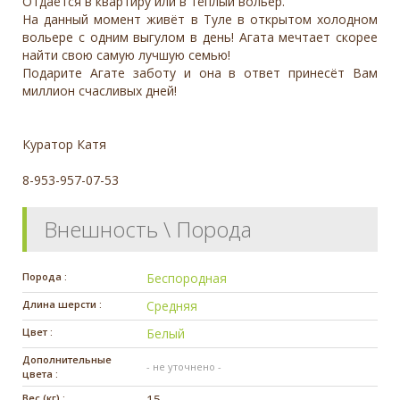
Отдаётся в квартиру или в тёплый вольер.
На данный момент живёт в Туле в открытом холодном
вольере с одним выгулом в день! Агата мечтает скорее
найти свою самую лучшую семью!
Подарите Агате заботу и она в ответ принесёт Вам
миллион счасливых дней!
Куратор Катя
8-953-957-07-53
Внешность \ Порода
Порода :
Беспородная
Длина шерсти :
Средняя
Цвет :
Белый
Дополнительные
- не уточнено -
цвета :
Вес (кг) :
15