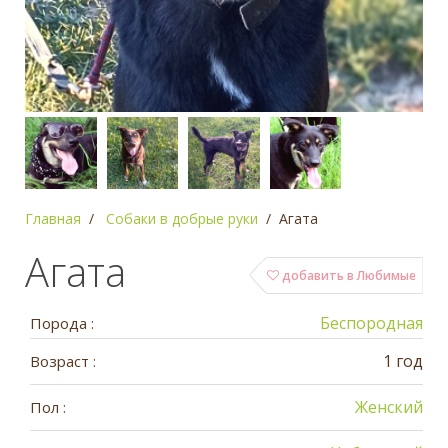
Главная
Собаки в добрые руки
Агата
Агата
добавить в Любимые
Беспородная
Порода :
1 год
Возраст :
Женский
Пол :