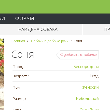
ЬИ
ФОРУМ
НАЙДЕНА СОБАКА
ПР
Главная
Собаки в добрые руки
Соня
Соня
добавить в Любимые
Беспородная
Порода :
1 год
Возраст :
Женский
Пол :
Небольшой
Размер :
Семейная
Тип :