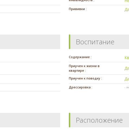
Н
Прививки :
Д
Воспитание
Содержание :
К
Приучен к жизни в
Д
квартире :
Приучен к поводку :
Д
Дрессировка :
- 
Расположение