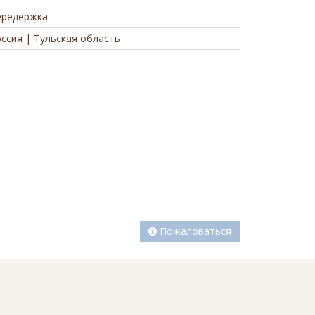
ередержка
ссия | Тульская область
а
Пожаловаться