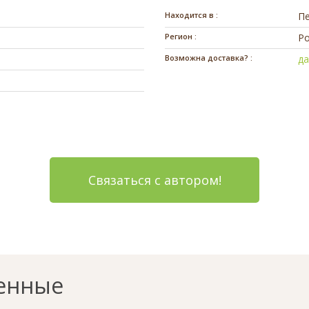
Находится в :
П
Регион :
Ро
Возможна доставка? :
д
Связаться с автором!
енные