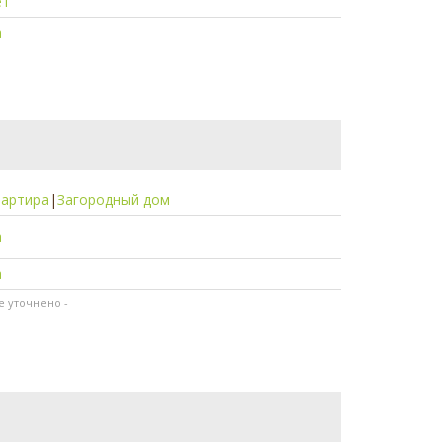
ет
а
вартира
|
Загородный дом
а
а
не уточнено -