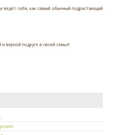
ице ведёт себя, как самый обычный подрастающий
и верной подруге в своей семье!
а
орошее