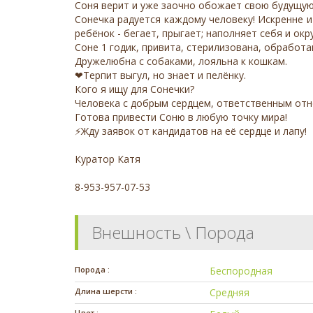
Соня верит и уже заочно обожает свою будущую
Сонечка радуется каждому человеку! Искренне и
ребёнок - бегает, прыгает; наполняет себя и ок
Соне 1 годик, привита, стерилизована, обработа
Дружелюбна с собаками, лояльна к кошкам.
❤Терпит выгул, но знает и пелëнку.
Кого я ищу для Сонечки?
Человека с добрым сердцем, ответственным отн
Готова привести Соню в любую точку мира!
⚡Жду заявок от кандидатов на её сердце и лапу!
Куратор Катя
8-953-957-07-53
Внешность \ Порода
Порода :
Беспородная
Длина шерсти :
Средняя
Цвет :