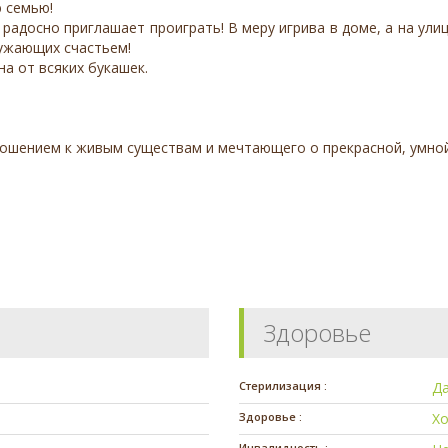
 семью!
 радосно приглашает проиграть! В меру игрива в доме, а на ул
ружающих счастьем!
на от всяких букашек.
ошением к живым существам и мечтающего о прекрасной, умной 
Здоровье
Стерилизация :
Д
Здоровье :
Х
Инвалидность :