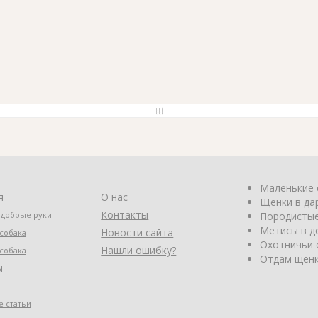
Маленькие 
я
О нас
Щенки в да
Контакты
 добрые руки
Породистые
Метисы в д
Новости сайта
собака
Охотничьи 
Нашли ошибку?
собака
Отдам щенк
ы
 статьи