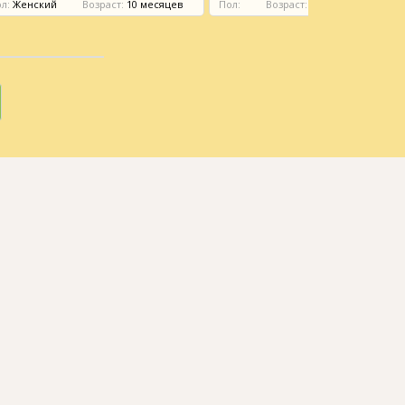
л:
Женский
Возраст:
10 месяцев
Пол:
Возраст:
2 месяца