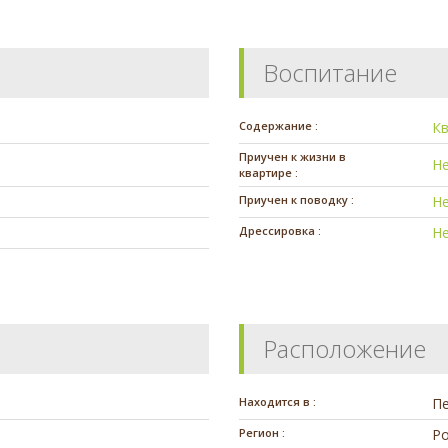
Воспитание
Содержание :
К
Приучен к жизни в
Н
квартире :
Приучен к поводку :
Н
Дрессировка :
Н
Расположение
Находится в :
П
Регион :
Ро