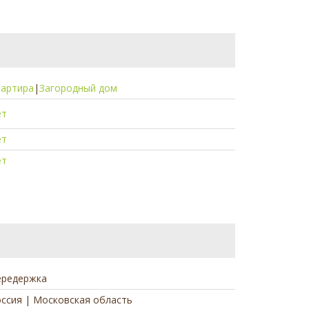
вартира
|
Загородный дом
ет
ет
ет
ередержка
ссия | Московская область