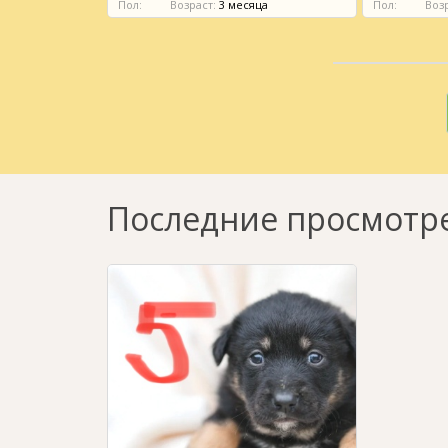
ст:
10 месяцев
Пол:
Возраст:
3 месяца
Пол:
Возр
Последние просмотр