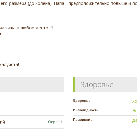
его размера (до колена). Папа - предположительно повыше и по
малыша в любое место ‼️‼️
️
жалуйста!
Здоровье
Здоровье :
Х
Инвалидность :
Н
Прививки :
Да
ий
Окрас 1