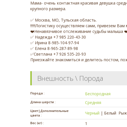
Мама- очень контактная красивая девушка средн
крупного размера.
✅ Москва, МО, Тульская область.
‼️‼️‼️Логистику осуществляем сами, привезем Вам 
❤️Ненавязчивое отслеживание судьбы малыша ❤
✅ Надежда +7 985 220-43-30
✅ Ирина 8-985-104-97-94
✅ Елена 8-965-287-89-98
✅Светлана +7 926 535-20-93
Приезжайте знакомиться и делитесь постом, по
Внешность \ Порода
Порода :
Беспородная
Длина шерсти :
Средняя
Цвет|Дополнительные
Черный
|
Белый
Рыж
цвета :
Вес (кг) :
1