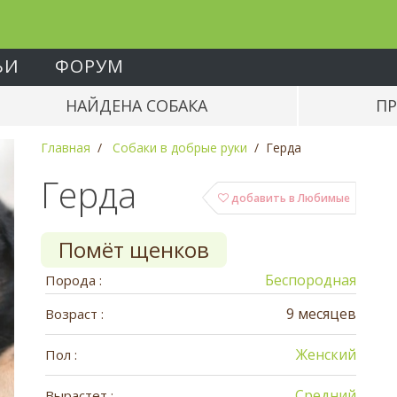
ЬИ
ФОРУМ
НАЙДЕНА СОБАКА
ПР
Главная
Собаки в добрые руки
Герда
Герда
добавить в Любимые
Помёт щенков
Беспородная
Порода :
9 месяцев
Возраст :
Женский
Пол :
Средний
Вырастет :