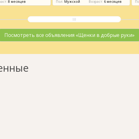
аст:
8 месяцев
Пол:
Мужской
Возраст:
6 месяцев
По
Посмотреть все объявления «Щенки в добрые руки»
енные