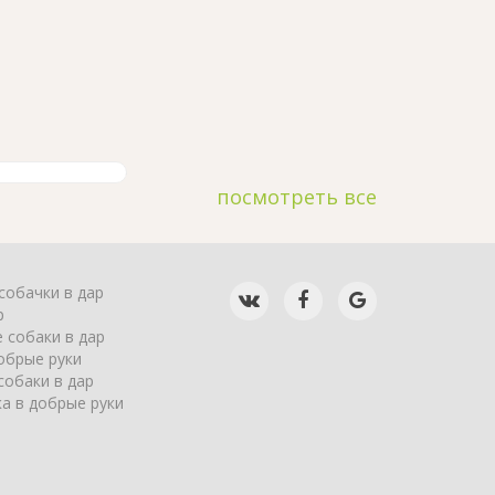
посмотреть все
собачки в дар
р
 собаки в дар
обрые руки
собаки в дар
а в добрые руки