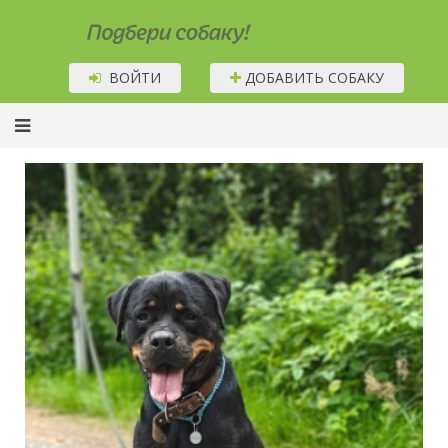
Подбери собаку!
ВОЙТИ
ДОБАВИТЬ СОБАКУ