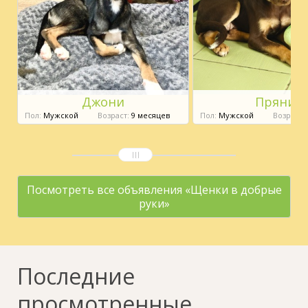
Джони
Пряник
Пол:
Мужской
Возраст:
9 месяцев
Пол:
Мужской
Возраст:
Посмотреть все объявления «Щенки в добрые
руки»
Последние
просмотренные