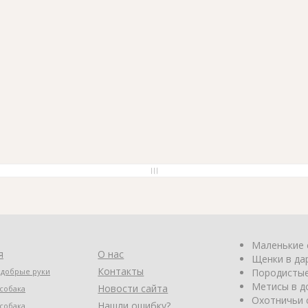
Маленькие 
я
О нас
Щенки в да
Контакты
 добрые руки
Породистые
Метисы в д
Новости сайта
собака
Охотничьи 
Нашли ошибку?
собака