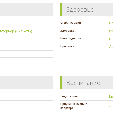
Здоровье
Стерилизация :
Н
ьтерьер (Питбуль)
Здоровье :
Х
Инвалидность :
Н
Прививки :
Д
Воспитание
Содержание :
К
Приучен к жизни в
Д
квартире :