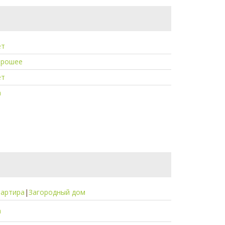
ет
орошее
ет
а
вартира
|
Загородный дом
а