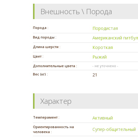
Внешность \ Порода
Порода :
Породистая
Вид породы :
Американский питбул
Длина шерсти :
Короткая
Цвет :
Рыжий
Дополнительные цвета :
- не уточнено -
Вес (кг) :
21
Характер
Темперамент :
Активный
Ориентированность на
Супер-общительный
человека :