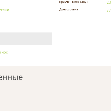
Приучен к поводку :
Д
ессию
Дрессировка :
Д
 нос
енные