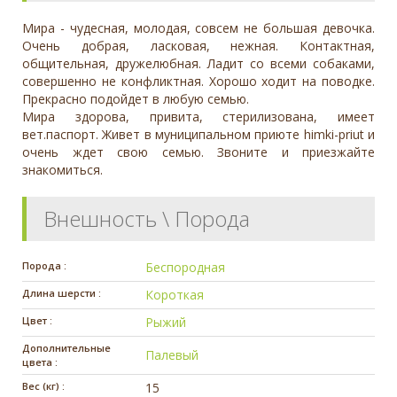
Мира - чудесная, молодая, совсем не большая девочка.
Очень добрая, ласковая, нежная. Контактная,
общительная, дружелюбная. Ладит со всеми собаками,
совершенно не конфликтная. Хорошо ходит на поводке.
Прекрасно подойдет в любую семью.
Мира здорова, привита, стерилизована, имеет
вет.паспорт. Живет в муниципальном приюте himki-priut и
очень ждет свою семью. Звоните и приезжайте
знакомиться.
Внешность \ Порода
Порода :
Беспородная
Длина шерсти :
Короткая
Цвет :
Рыжий
Дополнительные
Палевый
цвета :
Вес (кг) :
15