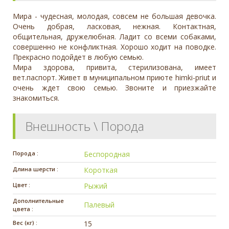
Мира - чудесная, молодая, совсем не большая девочка.
Очень добрая, ласковая, нежная. Контактная,
общительная, дружелюбная. Ладит со всеми собаками,
совершенно не конфликтная. Хорошо ходит на поводке.
Прекрасно подойдет в любую семью.
Мира здорова, привита, стерилизована, имеет
вет.паспорт. Живет в муниципальном приюте himki-priut и
очень ждет свою семью. Звоните и приезжайте
знакомиться.
Внешность \ Порода
Порода :
Беспородная
Длина шерсти :
Короткая
Цвет :
Рыжий
Дополнительные
Палевый
цвета :
Вес (кг) :
15