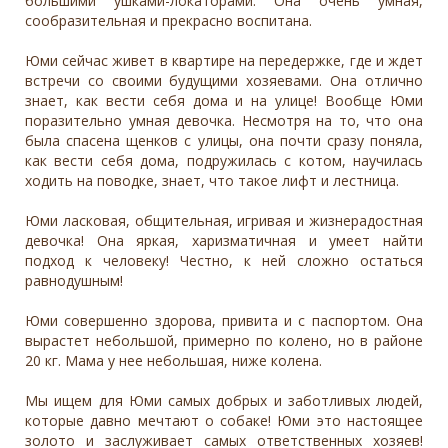
большими ушками-локаторами. Она очень умная,
сообразительная и прекрасно воспитана.
Юми сейчас живет в квартире на передержке, где и ждет
встречи со своими будущими хозяевами. Она отлично
знает, как вести себя дома и на улице! Вообще Юми
поразительно умная девочка. Несмотря на то, что она
была спасена щенков с улицы, она почти сразу поняла,
как вести себя дома, подружилась с котом, научилась
ходить на поводке, знает, что такое лифт и лестница.
Юми ласковая, общительная, игривая и жизнерадостная
девочка! Она яркая, харизматичная и умеет найти
подход к человеку! Честно, к ней сложно остаться
равнодушным!
Юми совершенно здорова, привита и с паспортом. Она
вырастет небольшой, примерно по колено, но в районе
20 кг. Мама у нее небольшая, ниже колена.
Мы ищем для Юми самых добрых и заботливых людей,
которые давно мечтают о собаке! Юми это настоящее
золото и заслуживает самых ответственных хозяев!