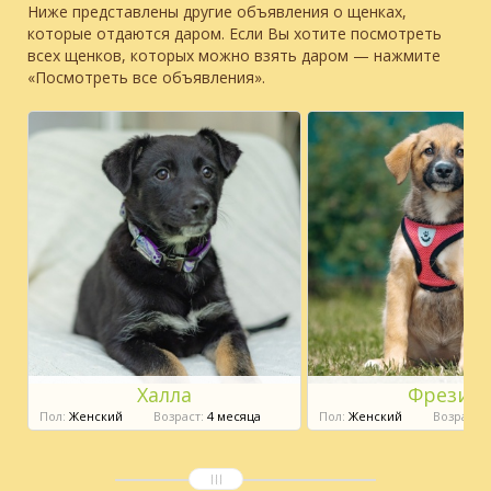
Ниже представлены другие объявления о щенках,
которые отдаются даром. Если Вы хотите посмотреть
всех щенков, которых можно взять даром — нажмите
«Посмотреть все объявления».
Халла
Фрезия
Пол:
Женский
Возраст:
4 месяца
Пол:
Женский
Возраст:
4