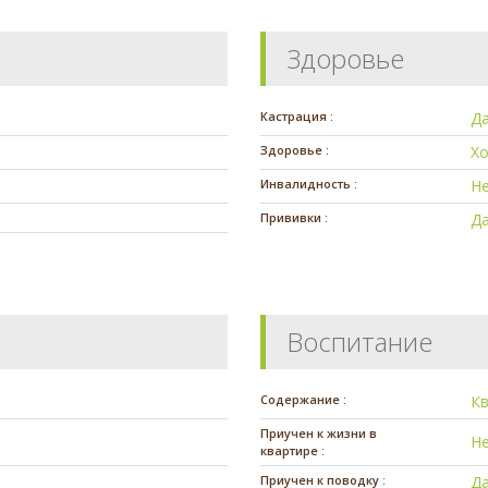
Здоровье
Кастрация :
Д
Здоровье :
Х
Инвалидность :
Н
Прививки :
Д
Воспитание
Содержание :
К
Приучен к жизни в
Н
квартире :
Приучен к поводку :
Д