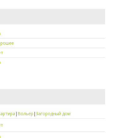
а
орошее
ет
а
вартира
|
Вольер
|
Загородный дом
ет
а