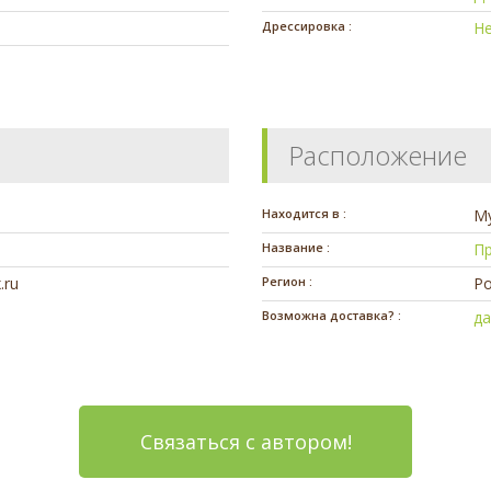
Дрессировка :
Н
Расположение
Находится в :
М
Название :
П
.ru
Регион :
Ро
Возможна доставка? :
д
Связаться с автором!