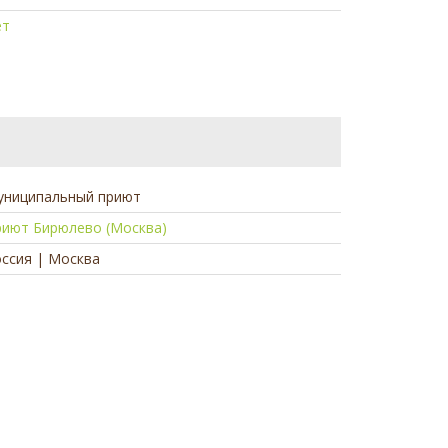
ет
униципальный приют
риют Бирюлево (Москва)
ссия | Москва
а