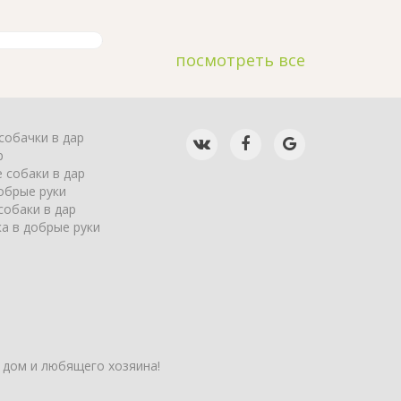
посмотреть все
собачки в дар
р
 собаки в дар
обрые руки
собаки в дар
а в добрые руки
 дом и любящего хозяина!