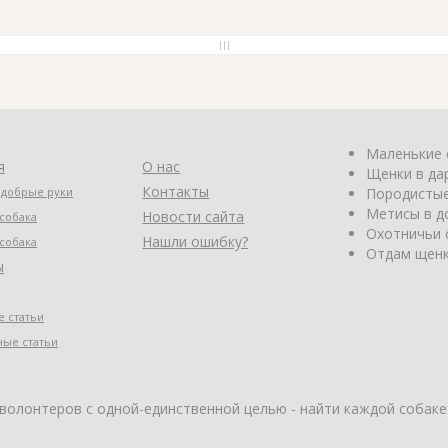
Маленькие 
я
О нас
Щенки в да
Контакты
 добрые руки
Породистые
Метисы в д
Новости сайта
собака
Охотничьи 
Нашли ошибку?
собака
Отдам щенк
ы
 статьи
ные статьи
 волонтеров с одной-единственной целью - найти каждой собаке