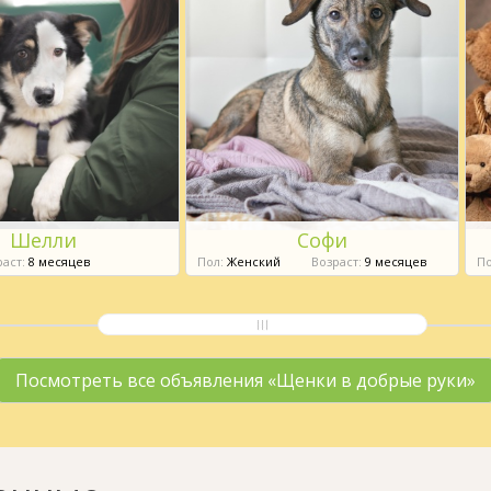
Шелли
Софи
аст:
8 месяцев
Пол:
Женский
Возраст:
9 месяцев
По
Посмотреть все объявления «Щенки в добрые руки»