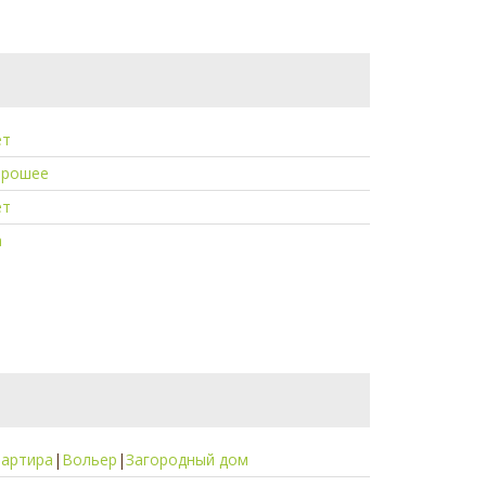
ет
орошее
ет
а
вартира
|
Вольер
|
Загородный дом