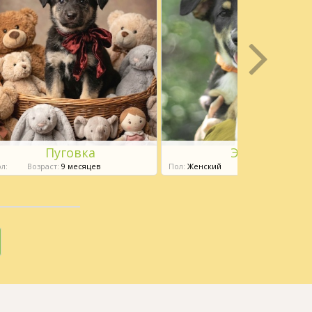
Пуговка
Эмма
л:
Возраст:
9 месяцев
Пол:
Женский
Возраст:
6 месяце