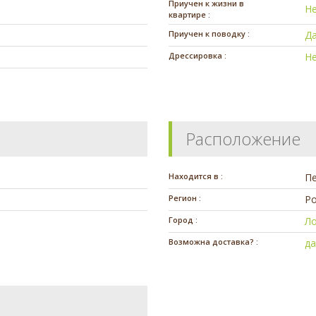
Приучен к жизни в
Н
квартире :
Приучен к поводку :
Д
Дрессировка :
Н
Расположение
Находится в :
П
Регион :
Ро
Город :
Л
Возможна доставка? :
д