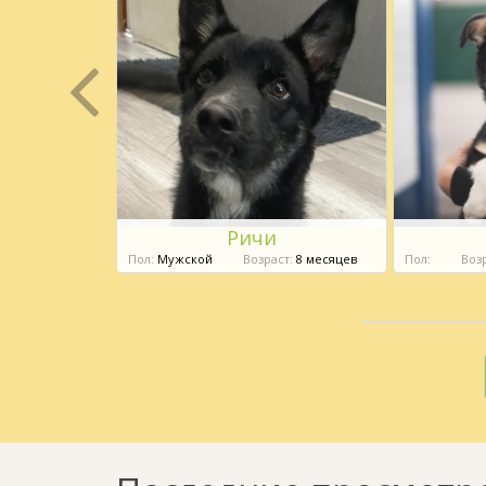
с
Ричи
яцев
Пол:
Мужской
Возраст:
8 месяцев
Пол:
Возр