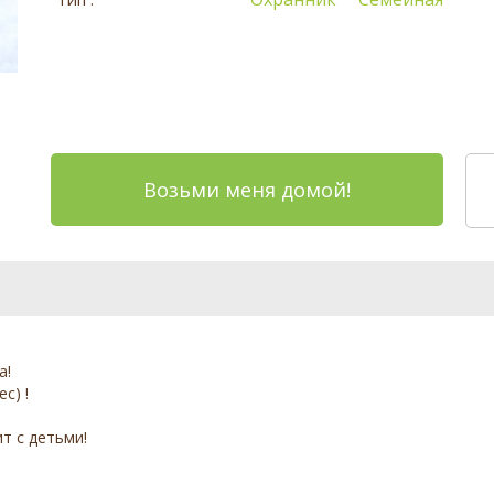
Возьми меня домой!
а!
с) !
т с детьми!