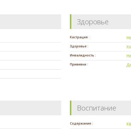
Здоровье
Кастрация :
Н
Здоровье :
Х
Инвалидность :
Н
Прививки :
Д
Воспитание
Содержание :
К