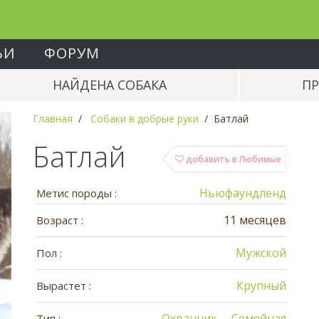
ЬИ
ФОРУМ
НАЙДЕНА СОБАКА
ПР
Главная
Собаки в добрые руки
Батлай
Батлай
добавить в Любимые
Ньюфаундленд
Метис породы :
11 месяцев
Возраст :
Мужской
Пол :
Крупный
Вырастет :
Охранник
Семейная
Тип :