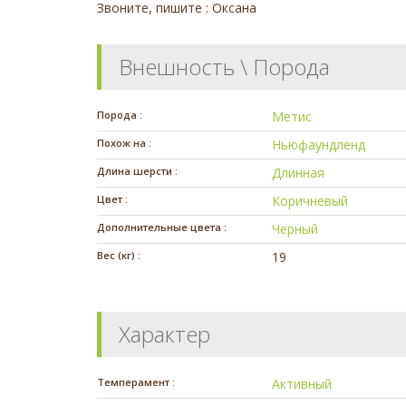
Звоните, пишите : Оксана
Внешность \ Порода
Порода :
Метис
Похож на :
Ньюфаундленд
Длина шерсти :
Длинная
Цвет :
Коричневый
Дополнительные цвета :
Черный
Вес (кг) :
19
Характер
Темперамент :
Активный