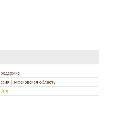
ет
а
ет
ередержка
ссия | Московская область
обня
а