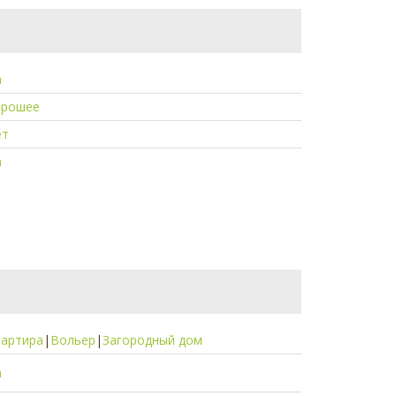
а
орошее
ет
а
вартира
|
Вольер
|
Загородный дом
а