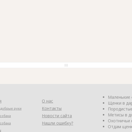
Маленькие 
я
О нас
Щенки в да
Контакты
 добрые руки
Породистые
Метисы в д
Новости сайта
собака
Охотничьи 
Нашли ошибку?
собака
Отдам щенк
ы