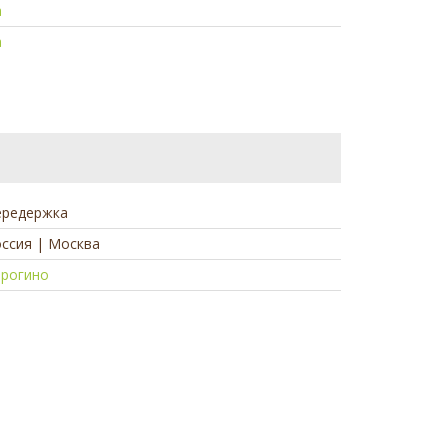
а
а
ередержка
ссия | Москва
трогино
а