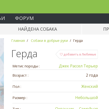
ЬИ
ФОРУМ
НАЙДЕНА СОБАКА
ПР
Главная
Собаки в добрые руки
Герда
Герда
добавить в Любимые
Джек Рассел Терьер
Метис породы :
2 года
Возраст :
Женский
Пол :
Небольшой
Размер :
Охранник
Семейная
Тип :