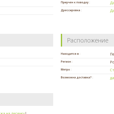
Приучен к поводку :
Д
Дрессировка :
Д
Расположение
Находится в :
П
Регион :
Ро
Метро :
С
Возможна доставка? :
д
жа на лисичку
|