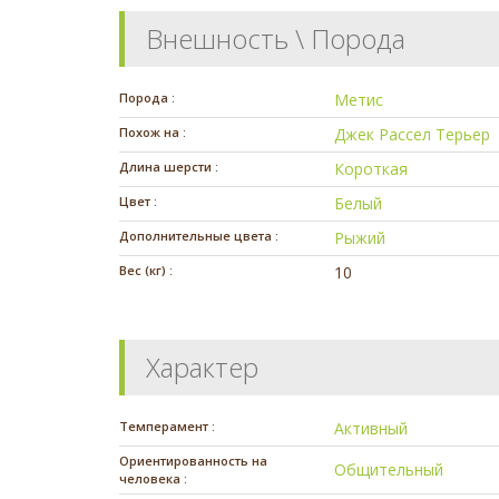
Внешность \ Порода
Порода :
Метис
Похож на :
Джек Рассел Терьер
Длина шерсти :
Короткая
Цвет :
Белый
Дополнительные цвета :
Рыжий
Вес (кг) :
10
Характер
Темперамент :
Активный
Ориентированность на
Общительный
человека :