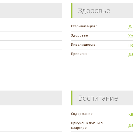
Здоровье
Стерилизация :
Д
Здоровье :
Х
Инвалидность :
Н
Прививки :
Д
Воспитание
Содержание :
К
Приучен к жизни в
Д
квартире :