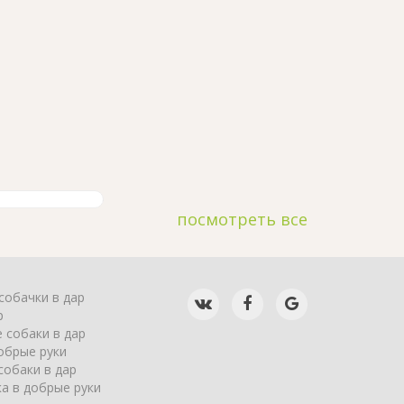
посмотреть все
собачки в дар
р
 собаки в дар
обрые руки
собаки в дар
а в добрые руки