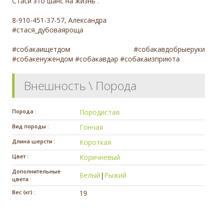
Стаси это шанс на жизнь .
8-910-451-37-57, Александра
#стася_дубоваяроща
#собакаищетдом #собакавдобрыеруки
#собакенужендом #собакавдар #собакаизприюта
Внешность \ Порода
Порода :
Породистая
Вид породы :
Гончая
Длина шерсти :
Короткая
Цвет :
Коричневый
Дополнительные
Белый
|
Рыжий
цвета :
Вес (кг) :
19