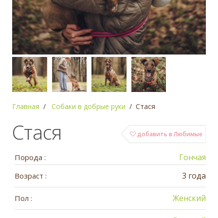
Главная
Собаки в добрые руки
Стася
Стася
добавить в Любимые
Гончая
Порода :
3 года
Возраст :
Женский
Пол :