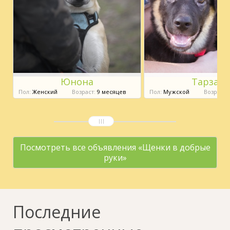
Юнона
Тарзан
Пол:
Женский
Возраст:
9 месяцев
Пол:
Мужской
Возраст:
Посмотреть все объявления «Щенки в добрые
руки»
Последние