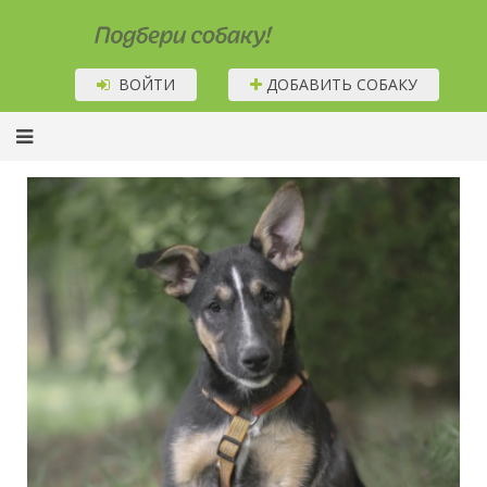
Подбери собаку!
ВОЙТИ
ДОБАВИТЬ СОБАКУ