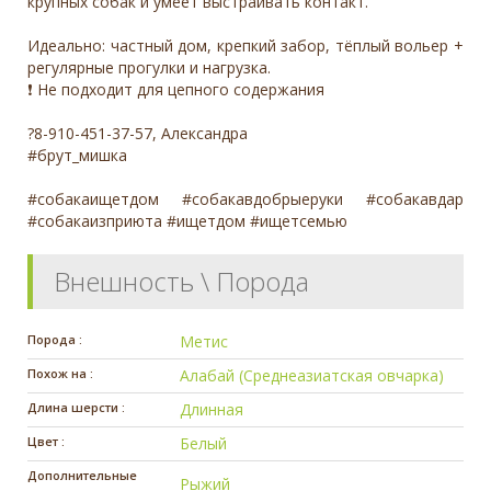
крупных собак и умеет выстраивать контакт.
Идеально: частный дом, крепкий забор, тёплый вольер +
регулярные прогулки и нагрузка.
❗️ Не подходит для цепного содержания
?8-910-451-37-57, Александра
#брут_мишка
#собакаищетдом #собакавдобрыеруки #собакавдар
#собакаизприюта #ищетдом #ищетсемью
Внешность \ Порода
Порода :
Метис
Похож на :
Алабай (Среднеазиатская овчарка)
Длина шерсти :
Длинная
Цвет :
Белый
Дополнительные
Рыжий