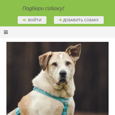
Подбери собаку!
ВОЙТИ
ДОБАВИТЬ СОБАКУ