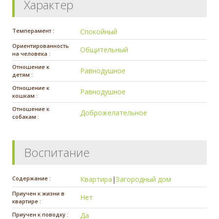
Характер
Темперамент :
Спокойный
Ориентированность
Общительный
на человека :
Отношение к
Равнодушное
детям :
Отношение к
Равнодушное
кошкам :
Отношение к
Доброжелательное
собакам :
Воспитание
Содержание :
Квартира
|
Загородный дом
Приучен к жизни в
Нет
квартире :
Приучен к поводку :
Да