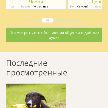
Черри
Щенок
Пол:
Возраст:
10 месяцев
Пол:
Женский
Возраст:
9
Посмотреть все объявления «Щенки в добрые
руки»
Последние
просмотренные