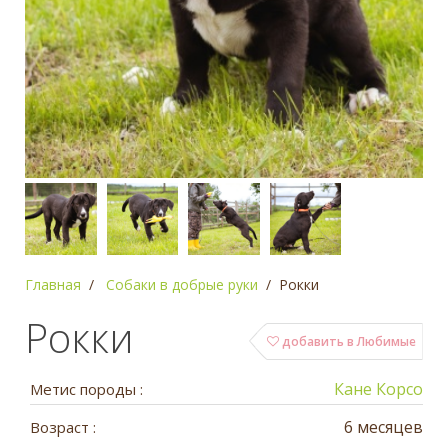
Главная
Собаки в добрые руки
Рокки
Рокки
добавить в Любимые
Кане Корсо
Метис породы :
6 месяцев
Возраст :