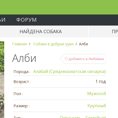
ЬИ
ФОРУМ
НАЙДЕНА СОБАКА
ПР
Главная
Собаки в добрые руки
Алби
Алби
добавить в Любимые
Алабай (Среднеазиатская овчарка)
Порода :
1 год
Возраст :
Мужской
Пол :
Крупный
Размер :
Охранник
Семейная
Тип :