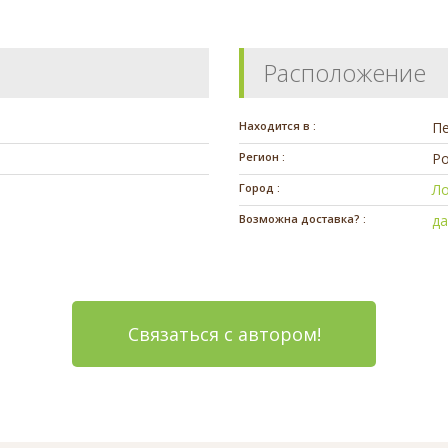
Расположение
Находится в :
П
Регион :
Ро
Город :
Л
Возможна доставка? :
д
Связаться с автором!