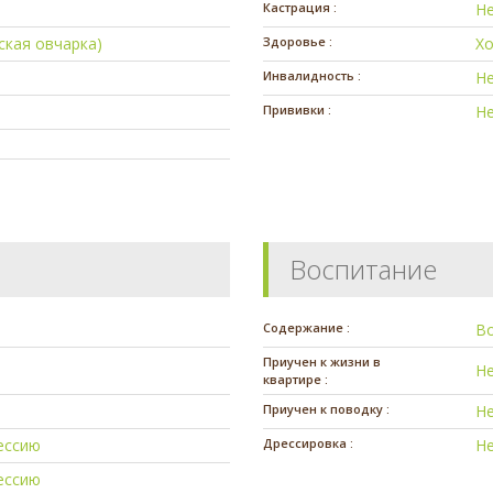
Кастрация :
Н
ская овчарка)
Здоровье :
Х
Инвалидность :
Н
Прививки :
Н
Воспитание
Содержание :
В
Приучен к жизни в
Н
квартире :
Приучен к поводку :
Н
ессию
Дрессировка :
Н
ессию