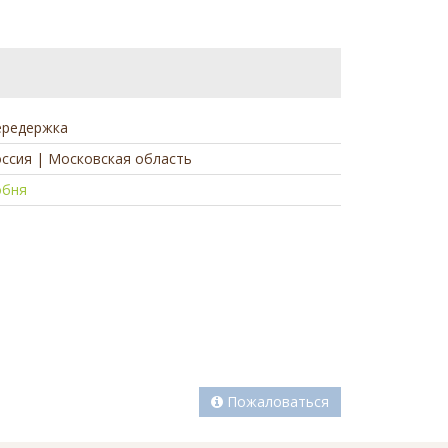
ередержка
ссия | Московская область
обня
а
Пожаловаться