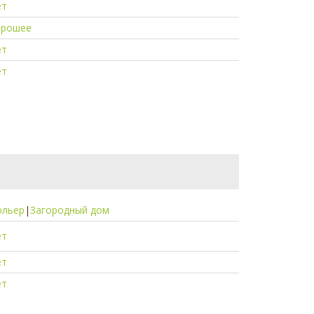
ет
орошее
ет
ет
ольер
|
Загородный дом
ет
ет
ет