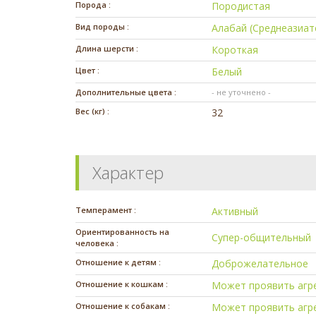
Порода :
Породистая
Вид породы :
Алабай (Среднеазиат
Длина шерсти :
Короткая
Цвет :
Белый
Дополнительные цвета :
- не уточнено -
Вес (кг) :
32
Характер
Темперамент :
Активный
Ориентированность на
Супер-общительный
человека :
Отношение к детям :
Доброжелательное
Отношение к кошкам :
Может проявить агр
Отношение к собакам :
Может проявить агр