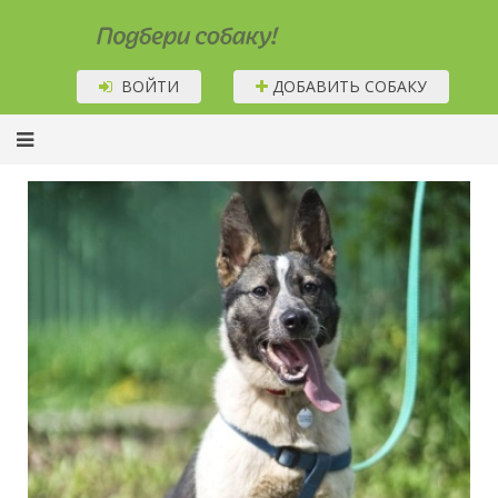
Подбери собаку!
ВОЙТИ
ДОБАВИТЬ СОБАКУ