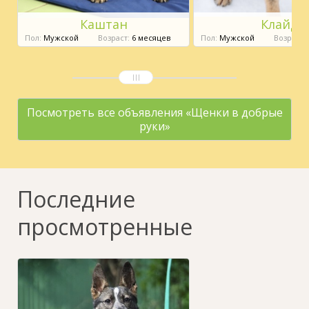
Каштан
Клайд
Пол:
Мужской
Возраст:
6 месяцев
Пол:
Мужской
Возраст:
Посмотреть все объявления «Щенки в добрые
руки»
Последние
просмотренные