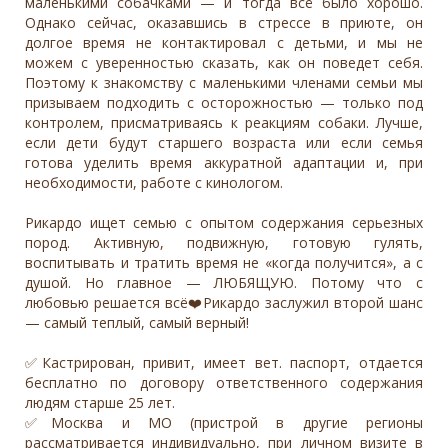
маленькими собачками — и тогда всё было хорошо.
Однако сейчас, оказавшись в стрессе в приюте, он
долгое время не контактировал с детьми, и мы не
можем с уверенностью сказать, как он поведет себя.
Поэтому к знакомству с маленькими членами семьи мы
призываем подходить с осторожностью — только под
контролем, присматриваясь к реакциям собаки. Лучше,
если дети будут старшего возраста или если семья
готова уделить время аккуратной адаптации и, при
необходимости, работе с кинологом.
Рикардо ищет семью с опытом содержания серьезных
пород. Активную, подвижную, готовую гулять,
воспитывать и тратить время не «когда получится», а с
душой. Но главное — ЛЮБЯЩУЮ. Потому что с
любовью решается всё❤️Рикардо заслужил второй шанс
— самый теплый, самый верный!
✅Кастрирован, привит, имеет вет. паспорт, отдается
бесплатно по договору ответственного содержания
людям старше 25 лет.
✅Москва и МО (пристрой в другие регионы
рассматривается индивидуально, при личном визите в