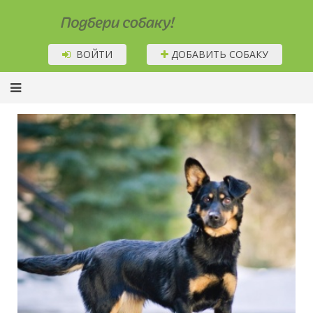
Подбери собаку!
ВОЙТИ
ДОБАВИТЬ СОБАКУ