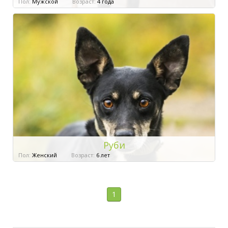
Пол:
Мужской
Возраст:
4 года
Руби
Пол:
Женский
Возраст:
6 лет
1