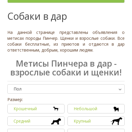
- неважно -
Палевый
Отношение к детям
- неважно -
Необычный окрас
Средний
Крупный
Да, частично
Рыжий
Доброжелательное
Отдаётся в
Тип
Собаки в дар
Нет
Приучен к поводку
Серый
Равнодушное
- не уточнено -
Семейная
Да
Черный
Может проявить агрессию
Охранник
Нет
На данной странице представлены объявления о
Дополнительные цвета
Охотничья
Отношение к кошкам
- неважно -
метисах породы Пинчер. Щенки и взрослые собаки. Все
Черный
собаки бесплатные, из приютов и отдаются в дар
Доброжелательное
Дрессировка
ответственным, добрым, хорошим людям.
Белый
Равнодушное
Да
Серый
Может проявить агрессию
Метисы Пинчера в дар -
Нет
Коричневый
взрослые собаки и щенки!
Отношение к собакам
- неважно -
Палевый
Доброжелательное
Рыжий
Равнодушное
Пол
Вес (кг)
Может проявить агрессию
0
80
Размер:
Крошечный
Небольшой
0
3
6
10
13
19
26
32
38
45
51
58
64
70
77
Средний
Крупный