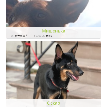
Мишенька
Пол:
Мужской
Возраст:
16 лет
Оскар