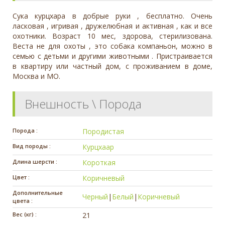
Сука курцхара в добрые руки , бесплатно. Очень
ласковая , игривая , дружелюбная и активная , как и все
охотники. Возраст 10 мес, здорова, стерилизована.
Веста не для охоты , это собака компаньон, можно в
семью с детьми и другими животными . Пристраивается
в квартиру или частный дом, с проживанием в доме,
Москва и МО.
Внешность \ Порода
Порода :
Породистая
Вид породы :
Курцхаар
Длина шерсти :
Короткая
Цвет :
Коричневый
Дополнительные
Черный
|
Белый
|
Коричневый
цвета :
Вес (кг) :
21