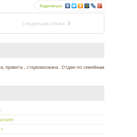
Поделиться
Следующая собака
ова, привита , стерилизована . Отдаю по семейным
а
орошее
ет