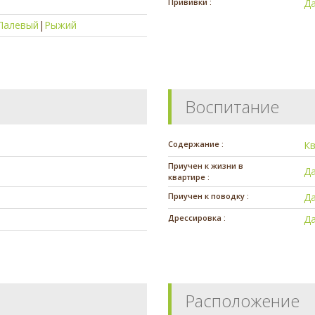
Прививки :
Д
Палевый
|
Рыжий
Воспитание
Содержание :
К
Приучен к жизни в
Д
квартире :
Приучен к поводку :
Д
Дрессировка :
Д
Расположение