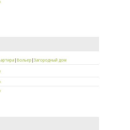
а
вартира
|
Вольер
|
Загородный дом
а
а
а