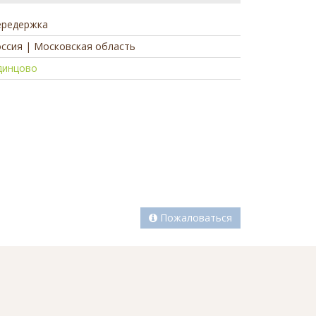
ередержка
ссия | Московская область
динцово
а
Пожаловаться