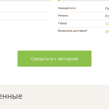
Находится в :
П
Регион :
Ро
Город :
О
Возможна доставка? :
д
Связаться с автором!
енные