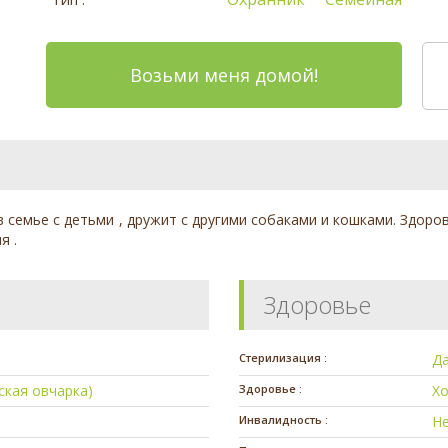
Возьми меня домой!
 в семье с детьми , дружит с другими собаками и кошками. Здор
я .
Здоровье
Стерилизация :
Д
ская овчарка)
Здоровье :
Х
Инвалидность :
Н