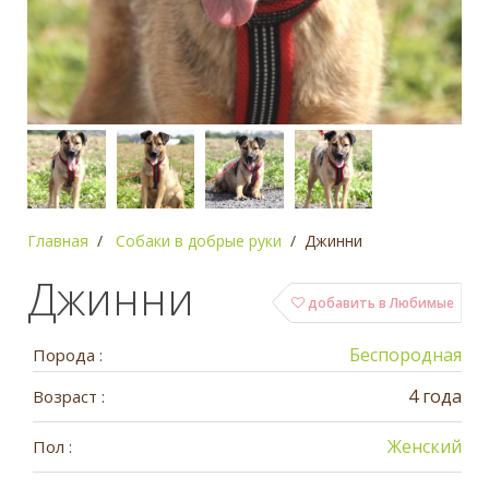
Главная
Собаки в добрые руки
Джинни
Джинни
добавить в Любимые
Беспородная
Порода :
4 года
Возраст :
Женский
Пол :