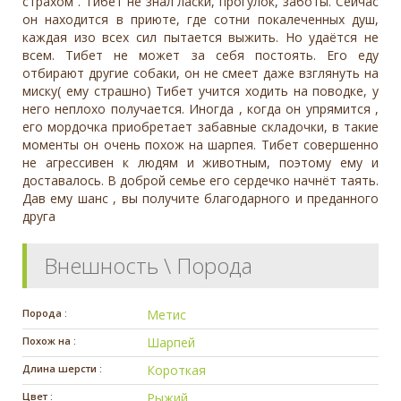
страхом . Тибет не знал ласки, прогулок, заботы. Сейчас
он находится в приюте, где сотни покалеченных душ,
каждая изо всех сил пытается выжить. Но удаётся не
всем. Тибет не может за себя постоять. Его еду
отбирают другие собаки, он не смеет даже взглянуть на
миску( ему страшно) Тибет учится ходить на поводке, у
него неплохо получается. Иногда , когда он упрямится ,
его мордочка приобретает забавные складочки, в такие
моменты он очень похож на шарпея. Тибет совершенно
не агрессивен к людям и животным, поэтому ему и
доставалось. В доброй семье его сердечко начнёт таять.
Дав ему шанс , вы получите благодарного и преданного
друга
Внешность \ Порода
Порода :
Метис
Похож на :
Шарпей
Длина шерсти :
Короткая
Цвет :
Рыжий