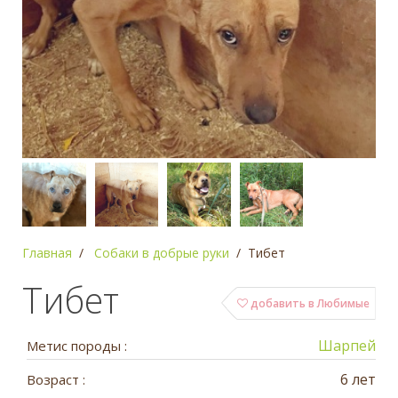
Главная
Собаки в добрые руки
Тибет
Тибет
добавить в Любимые
Шарпей
Метис породы :
6 лет
Возраст :