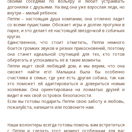
своими соседями по вольеру и любит устраивать
догонялки с друзьями. На вид она уже взрослая леди, но
внутри – милый ребенок.
Пеппи – настоящая душа компании, она отлично ладит
со всеми пушистыми. Обожает игры и долгие прогулки в
парке, и это делает её настоящей звездочкой в собачьих
кругах.
Единственное, что стоит отметить, Пеппи немного
боится громких звуков и резких прикосновений, поэтому
она станет идеальной спутницей для тех, кто готов
оберегать и успокаивать её в такие моменты.
Пеппи ищет свой любящий дом, и мы верим, что она
сможет найти его! Малышка была бы особенно
счастлива в семье, где уже есть другая собака, так как
это поможет ей адаптироваться и довериться новым
хозяевам. Она ориентирована на лохматых друзей и
видит в них свой островок безопасности.
Если вы готовы подарить Пеппи свою заботу и любовь,
пожалуйста, напишите или позвоните нам:
Наши волонтеры всегда готовы помочь вам встретиться
с Пеппи и сделать этот момент особенным для вас