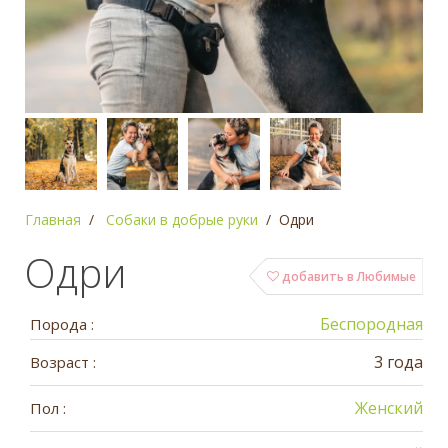
Главная
Собаки в добрые руки
Одри
Одри
добавить в Любимые
Беспородная
Порода :
3 года
Возраст :
Женский
Пол :