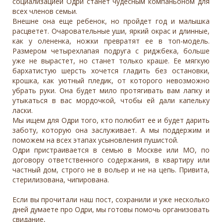
социализацией Одри станет чудесным компаньоном для
всех членов семьи.
Внешне она еще ребенок, но пройдет год и малышка
расцветет. Очаровательные уши, яркий окрас и длинные,
как у олененка, ножки превратят ее в топ-модель.
Размером четырехлапая подруга с риджбека, больше
уже не вырастет, но станет только краше. Ее мягкую
бархатистую шерсть хочется гладить без остановки,
крошка, как уютный пледик, от которого невозможно
убрать руки. Она будет мило протягивать вам лапку и
утыкаться в вас мордочкой, чтобы ей дали капельку
ласки.
Мы ищем для Одри того, кто полюбит ее и будет дарить
заботу, которую она заслуживает. А мы поддержим и
поможем на всех этапах усыновления пушистой.
Одри пристраивается в семью в Москве или МО, по
договору ответственного содержания, в квартиру или
частный дом, строго не в вольер и не на цепь. Привита,
стерилизована, чипирована.
Если вы прочитали наш пост, сохранили и уже несколько
дней думаете про Одри, мы готовы помочь организовать
свидание,