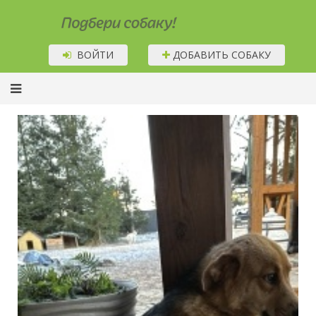
Подбери собаку!
ВОЙТИ
ДОБАВИТЬ СОБАКУ