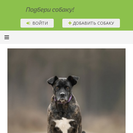
Подбери собаку!
ВОЙТИ
ДОБАВИТЬ СОБАКУ