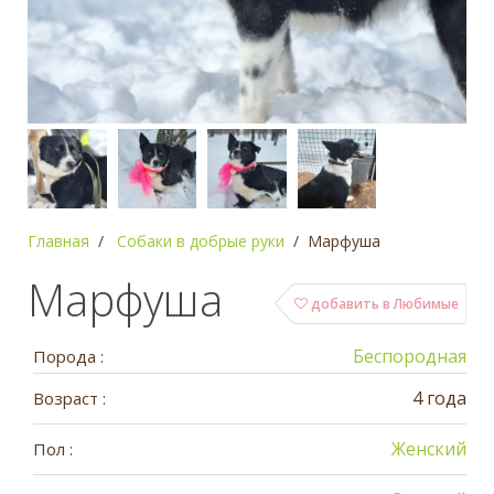
Главная
Собаки в добрые руки
Марфуша
Марфуша
добавить в Любимые
Беспородная
Порода :
4 года
Возраст :
Женский
Пол :