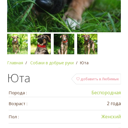
Главная
Собаки в добрые руки
Юта
Юта
добавить в Любимые
Беспородная
Порода :
2 года
Возраст :
Женский
Пол :