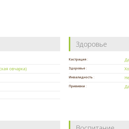
Здоровье
Кастрация :
Д
ская овчарка)
Здоровье :
Х
Инвалидность :
Н
Прививки :
Д
Воспитание