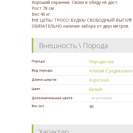
Хороший охранник. Своих в обиду не даст.
Рост 78 см
Вес 40 кг
❗️НЕ ЦЕПЬ/ ТРОСС/ БУДКА/ СВОБОДНЫЙ ВЫГУЛ❗️
ОБЯЗАТЕЛЬНО наличие забора от двух метров.
Внешность \ Порода
Порода :
Породистая
Вид породы :
Алабай (Среднеазиат
Длина шерсти :
Короткая
Цвет :
Белый
Дополнительные цвета :
- не уточнено -
Вес (кг) :
40
Характер