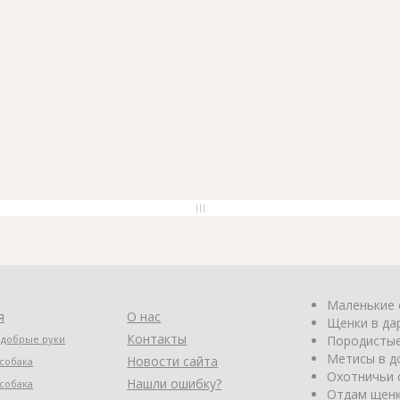
Маленькие 
я
О нас
Щенки в да
Контакты
 добрые руки
Породистые
Метисы в д
Новости сайта
собака
Охотничьи 
Нашли ошибку?
собака
Отдам щенк