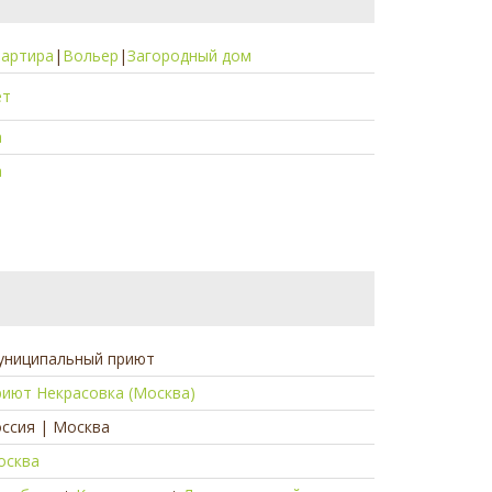
вартира
|
Вольер
|
Загородный дом
ет
а
а
униципальный приют
иют Некрасовка (Москва)
ссия | Москва
осква