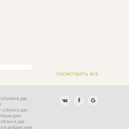
посмотреть все
собачки в дар
р
 собаки в дар
обрые руки
собаки в дар
а в добрые руки