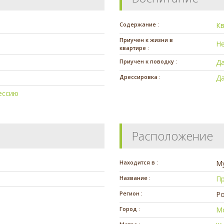
Содержание :
К
Приучен к жизни в
Н
квартире :
Приучен к поводку :
Д
Дрессировка :
Д
ессию
Расположение
Находится в :
М
Название :
Пр
Регион :
Ро
Город :
М