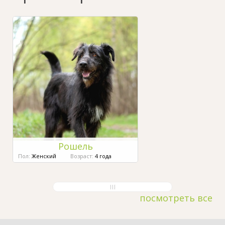
Рошель
Пол:
Женский
Возраст:
4 года
посмотреть все