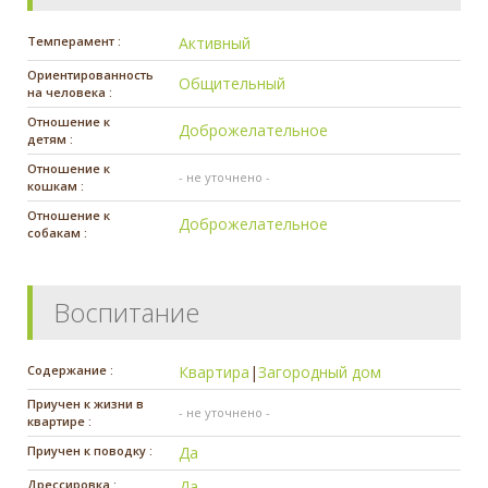
Темперамент :
Активный
Ориентированность
Общительный
на человека :
Отношение к
Доброжелательное
детям :
Отношение к
- не уточнено -
кошкам :
Отношение к
Доброжелательное
собакам :
Воспитание
Содержание :
Квартира
|
Загородный дом
Приучен к жизни в
- не уточнено -
квартире :
Приучен к поводку :
Да
Дрессировка :
Да