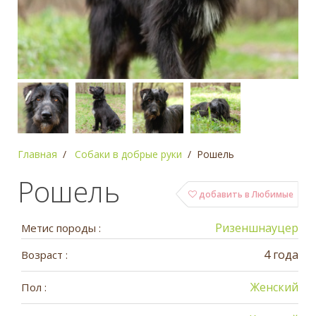
Главная
Собаки в добрые руки
Рошель
Рошель
добавить в Любимые
Ризеншнауцер
Метис породы :
4 года
Возраст :
Женский
Пол :