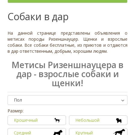
- неважно -
Палевый
Отношение к детям
- неважно -
Необычный окрас
Средний
Крупный
Да, частично
Рыжий
Доброжелательное
Отдаётся в
Тип
Собаки в дар
Нет
Приучен к поводку
Серый
Равнодушное
- не уточнено -
Семейная
Да
Черный
Может проявить агрессию
Охранник
Нет
На данной странице представлены объявления о
Дополнительные цвета
Охотничья
Отношение к кошкам
- неважно -
метисах породы Ризеншнауцер. Щенки и взрослые
Черный
собаки. Все собаки бесплатные, из приютов и отдаются
Доброжелательное
Дрессировка
в дар ответственным, добрым, хорошим людям.
Белый
Равнодушное
Да
Серый
Может проявить агрессию
Метисы Ризеншнауцера в
Нет
Коричневый
дар - взрослые собаки и
Отношение к собакам
- неважно -
Палевый
Доброжелательное
щенки!
Рыжий
Равнодушное
Вес (кг)
Может проявить агрессию
0
80
Пол
Размер:
0
3
6
10
13
19
26
32
38
45
51
58
64
70
77
Крошечный
Небольшой
Средний
Крупный