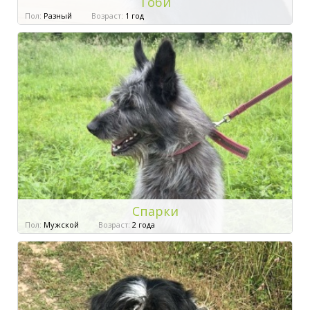
Тоби
Пол:
Разный
Возраст:
1 год
Спарки
Пол:
Мужской
Возраст:
2 года