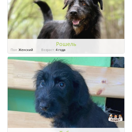
Рошель
Пол:
Женский
Возраст:
4 года