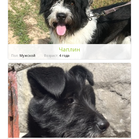
Чаплин
Пол:
Мужской
Возраст:
4 года