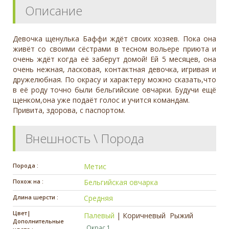
Описание
Девочка щенулька Баффи ждёт своих хозяев. Пока она
живёт со своими сёстрами в тесном вольере приюта и
очень ждёт когда её заберут домой! Ей 5 месяцев, она
очень нежная, ласковая, контактная девочка, игривая и
дружелюбная. По окрасу и характеру можно сказать,что
в её роду точно были бельгийские овчарки. Будучи ещё
щенком,она уже подаёт голос и учится командам.
Привита, здорова, с паспортом.
Внешность \ Порода
Порода :
Метис
Похож на :
Бельгийская овчарка
Длина шерсти :
Средняя
Цвет|
Палевый
|
Коричневый
Рыжий
Дополнительные
Окрас 1