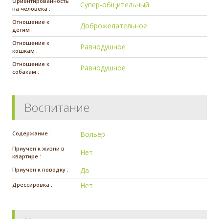
Ориентированность
Супер-общительный
на человека :
Отношение к
Доброжелательное
детям :
Отношение к
Равнодушное
кошкам :
Отношение к
Равнодушное
собакам :
Воспитание
Содержание :
Вольер
Приучен к жизни в
Нет
квартире :
Приучен к поводку :
Да
Дрессировка :
Нет