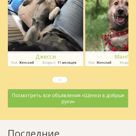
Джесси
Манго
Пол:
Женский
Возраст:
11 месяцев
Пол:
Женский
Возраст:
8
Посмотреть все объявления «Щенки в добрые
руки»
Последние