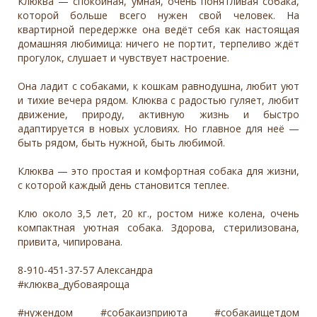
Клюква — спокойная, умная, очень понятливая собака,
которой больше всего нужен свой человек. На
квартирной передержке она ведёт себя как настоящая
домашняя любимица: ничего не портит, терпеливо ждёт
прогулок, слушает и чувствует настроение.
Она ладит с собаками, к кошкам равнодушна, любит уют
и тихие вечера рядом. Клюква с радостью гуляет, любит
движение, природу, активную жизнь и быстро
адаптируется в новых условиях. Но главное для неё —
быть рядом, быть нужной, быть любимой.
Клюква — это простая и комфортная собака для жизни,
с которой каждый день становится теплее.
Клю около 3,5 лет, 20 кг., ростом ниже колена, очень
компактная уютная собака. Здорова, стерилизована,
привита, чипирована.
8-910-451-37-57 Александра
#клюква_дубоваяроща
#нужендом #собакаизприюта #собакаищетдом