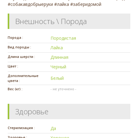
#собакавдобрыеруки #лайка #заберидомой
Внешность \ Порода
Порода :
Породистая
Вид породы :
Лайка
Длина шерсти :
Длинная
Цвет :
Черный
Дополнительные
Белый
цвета :
Вес (кг) :
- не уточнено -
Здоровье
Стерилизация :
Да
Здоровье :
Хорошее