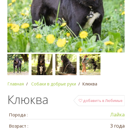
Главная
Собаки в добрые руки
Клюква
Клюква
добавить в Любимые
Лайка
Порода :
3 года
Возраст :