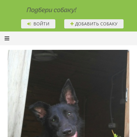
Подбери собаку!
ВОЙТИ
ДОБАВИТЬ СОБАКУ