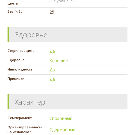
- не уточнено -
цвета :
Вес (кг) :
25
Здоровье
Стерилизация :
Да
Здоровье :
Хорошее
Инвалидность :
Да
Прививки :
Да
Характер
Темперамент :
Спокойный
Ориентированность
Сдержанный
на человека :