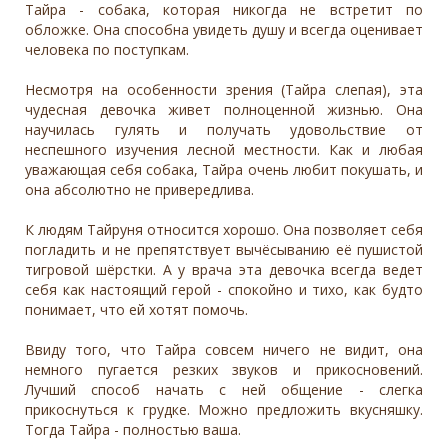
Тайра - собака, которая никогда не встретит по
обложке. Она способна увидеть душу и всегда оценивает
человека по поступкам.
Несмотря на особенности зрения (Тайра слепая), эта
чудесная девочка живет полноценной жизнью. Она
научилась гулять и получать удовольствие от
неспешного изучения лесной местности. Как и любая
уважающая себя собака, Тайра очень любит покушать, и
она абсолютно не привередлива.
К людям Тайруня относится хорошо. Она позволяет себя
погладить и не препятствует вычёсыванию её пушистой
тигровой шёрстки. А у врача эта девочка всегда ведет
себя как настоящий герой - спокойно и тихо, как будто
понимает, что ей хотят помочь.
Ввиду того, что Тайра совсем ничего не видит, она
немного пугается резких звуков и прикосновений.
Лучший способ начать с ней общение - слегка
прикоснуться к грудке. Можно предложить вкусняшку.
Тогда Тайра - полностью ваша.