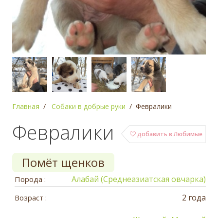
Главная
Собаки в добрые руки
Февралики
Февралики
добавить в Любимые
Помёт щенков
Алабай (Среднеазиатская овчарка)
Порода :
2 года
Возраст :