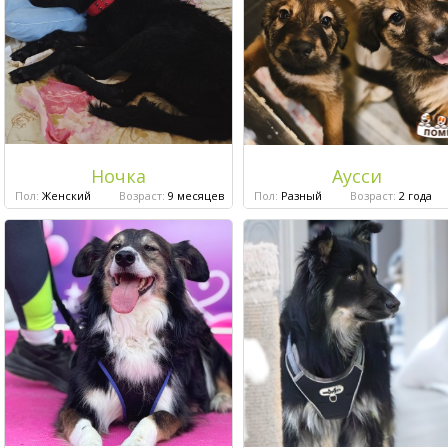
Ночка
Аусси
Пол:
Женский
Возраст:
9 месяцев
Пол:
Разный
Возраст:
2 года