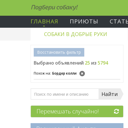
Подбери собаку!
ГЛАВНАЯ
ПРИЮТЫ
СТАТ
СОБАКИ В ДОБРЫЕ РУКИ
Восстановить фильтр
Выбрано объявлений
25
из
5794
Похож на:
Бордер колли
Найти
Перемешать случайно!