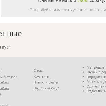
Если Вы не нашли
свою
собаку,
Попробуйте изменить условия поиска, и 
енные
твует
Маленькие 
я
О нас
Щенки в да
Контакты
 добрые руки
Породистые
Метисы в д
Новости сайта
собака
Охотничьи 
Нашли ошибку?
собака
Отдам щенк
ы
 статьи