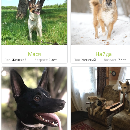
Мася
Найда
Пол:
Женский
Возраст:
9 лет
Пол:
Женский
Возраст:
7 лет