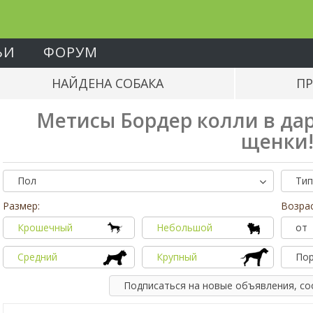
ЬИ
ФОРУМ
НАЙДЕНА СОБАКА
ПР
Метисы Бордер колли в дар
щенки
Пол
Тип
Размер:
Возрас
Крошечный
Небольшой
от
Средний
Крупный
По
Подписаться на новые объявления, с