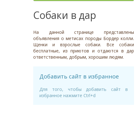
Отношение к детям
- неважно -
Необычный окрас
Средний
Крупный
Да, частично
Рыжий
Доброжелательное
Отдаётся в
Тип
Собаки в дар
Нет
Приучен к поводку
Серый
Равнодушное
- не уточнено -
Семейная
Да
Черный
Может проявить агрессию
Охранник
Нет
На данной странице представлены
Дополнительные цвета
Охотничья
Отношение к кошкам
- неважно -
объявления о метисах породы Бордер колли.
Черный
Щенки и взрослые собаки. Все собаки
Доброжелательное
Дрессировка
бесплатные, из приютов и отдаются в дар
Белый
Равнодушное
ответственным, добрым, хорошим людям.
Да
Серый
Может проявить агрессию
Нет
Коричневый
Отношение к собакам
- неважно -
Палевый
Добавить сайт в избранное
Доброжелательное
Рыжий
Равнодушное
Для того, чтобы добавить сайт в
Вес (кг)
избранное нажмите Ctrl+d
Может проявить агрессию
0
80
0
3
6
13
19
26
32
38
45
51
58
64
70
77