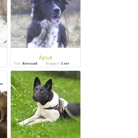
Арья
Пол:
Женский
Возраст:
5 лет