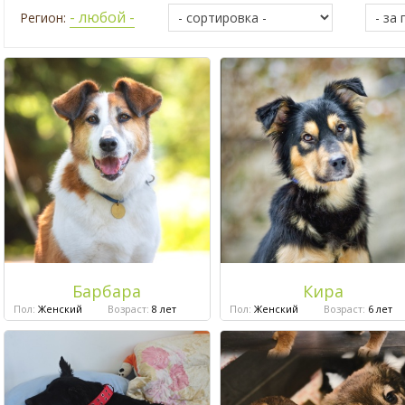
- любой -
Регион:
Барбара
Кира
Пол:
Женский
Возраст:
8 лет
Пол:
Женский
Возраст:
6 лет