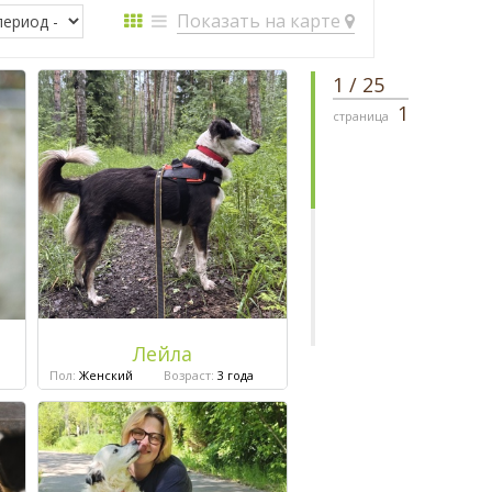
Показать на карте
1
/
25
1
страница
Лейла
Пол:
Женский
Возраст:
3 года