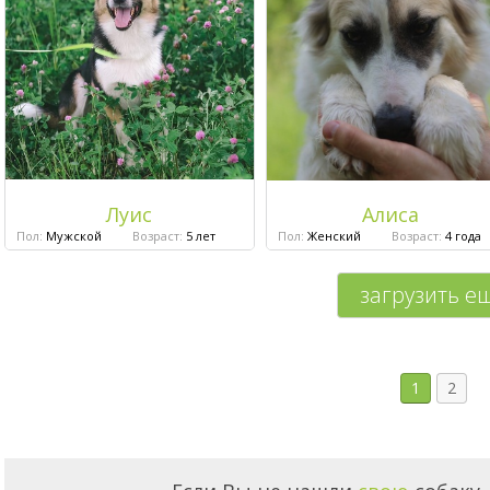
Луис
Алиса
Пол:
Мужской
Возраст:
5 лет
Пол:
Женский
Возраст:
4 года
загрузить е
1
2