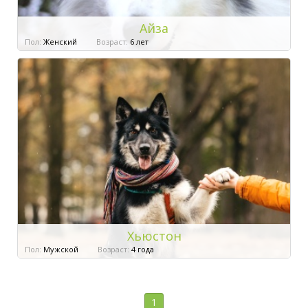
Айза
Пол:
Женский
Возраст:
6 лет
Хьюстон
Пол:
Мужской
Возраст:
4 года
1