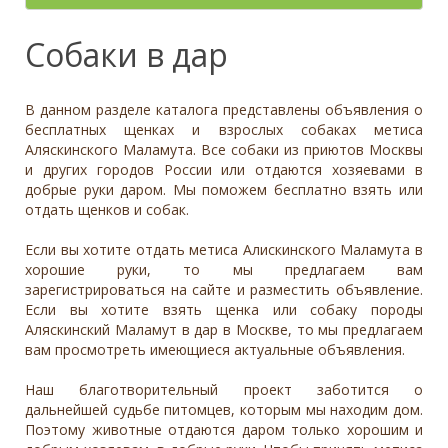
- неважно -
Палевый
Отношение к детям
- неважно -
Необычный окрас
Средний
Крупный
Да, частично
Рыжий
Доброжелательное
Отдаётся в
Тип
Собаки в дар
Нет
Приучен к поводку
Серый
Равнодушное
- не уточнено -
Семейная
Да
Черный
Может проявить агрессию
Охранник
Нет
В данном разделе каталога представлены объявления о
Дополнительные цвета
Охотничья
Отношение к кошкам
- неважно -
бесплатных щенках и взрослых собаках метиса
Черный
Аляскинского Маламута. Все собаки из приютов Москвы
Доброжелательное
Дрессировка
и других городов России или отдаются хозяевами в
Белый
Равнодушное
добрые руки даром. Мы поможем бесплатно взять или
Да
Серый
Может проявить агрессию
отдать щенков и собак.
Нет
Коричневый
Отношение к собакам
- неважно -
Палевый
Если вы хотите отдать метиса Алискинского Маламута в
Доброжелательное
хорошие руки, то мы предлагаем вам
Рыжий
зарегистрироваться на сайте и разместить объявление.
Равнодушное
Вес (кг)
Если вы хотите взять щенка или собаку породы
Может проявить агрессию
Аляскинский Маламут в дар в Москве, то мы предлагаем
0
80
вам просмотреть имеющиеся актуальные объявления.
0
3
6
10
13
19
26
32
38
45
51
58
64
70
77
Наш благотворительный проект заботится о
дальнейшей судьбе питомцев, которым мы находим дом.
Поэтому животные отдаются даром только хорошим и