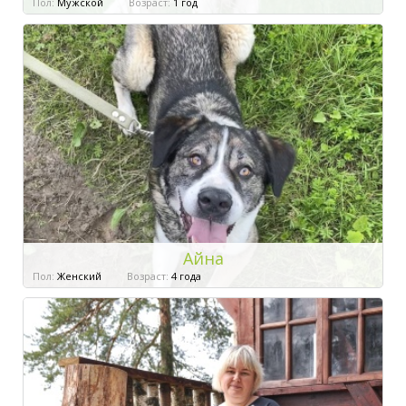
Пол:
Мужской
Возраст:
1 год
Айна
Пол:
Женский
Возраст:
4 года