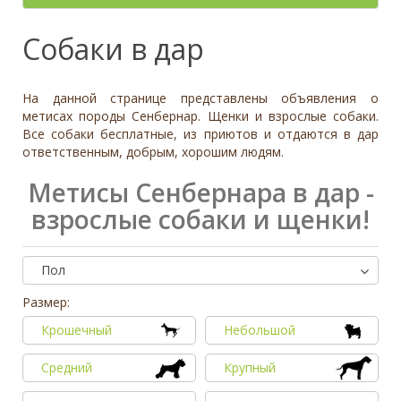
- неважно -
Палевый
Отношение к детям
- неважно -
Необычный окрас
Средний
Крупный
Да, частично
Рыжий
Доброжелательное
Отдаётся в
Тип
Собаки в дар
Нет
Приучен к поводку
Серый
Равнодушное
- не уточнено -
Семейная
Да
Черный
Может проявить агрессию
Охранник
Нет
На данной странице представлены объявления о
Дополнительные цвета
Охотничья
Отношение к кошкам
- неважно -
метисах породы Сенбернар. Щенки и взрослые собаки.
Черный
Все собаки бесплатные, из приютов и отдаются в дар
Доброжелательное
Дрессировка
ответственным, добрым, хорошим людям.
Белый
Равнодушное
Да
Серый
Может проявить агрессию
Метисы Сенбернара в дар -
Нет
Коричневый
взрослые собаки и щенки!
Отношение к собакам
- неважно -
Палевый
Доброжелательное
Рыжий
Равнодушное
Пол
Вес (кг)
Может проявить агрессию
0
80
Размер:
Крошечный
Небольшой
0
3
6
10
13
19
26
32
38
45
51
58
64
70
77
Средний
Крупный