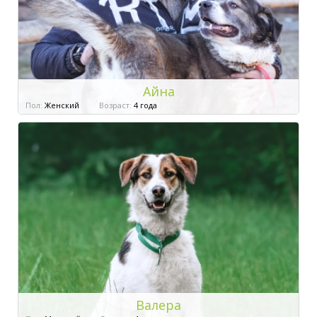
Айна
Пол:
Женский
Возраст:
4 года
Валера