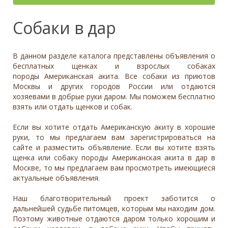
- неважно -
Палевый
Отношение к детям
- неважно -
Необычный окрас
Средний
Крупный
Да, частично
Рыжий
Доброжелательное
Отдаётся в
Тип
Собаки в дар
Нет
Приучен к поводку
Серый
Равнодушное
- не уточнено -
Семейная
Да
Черный
Может проявить агрессию
Охранник
Нет
В данном разделе каталога представлены объявления о
Дополнительные цвета
Охотничья
Отношение к кошкам
- неважно -
бесплатных щенках и взрослых собаках
Черный
породы Американская акита. Все собаки из приютов
Доброжелательное
Дрессировка
Москвы и других городов России или отдаются
Белый
Равнодушное
хозяевами в добрые руки даром. Мы поможем бесплатно
Да
Серый
Может проявить агрессию
взять или отдать щенков и собак.
Нет
Коричневый
Отношение к собакам
- неважно -
Палевый
Если вы хотите отдать Американскую акиту в хорошие
Доброжелательное
руки, то мы предлагаем вам зарегистрироваться на
Рыжий
сайте и разместить объявление. Если вы хотите взять
Равнодушное
Вес (кг)
щенка или собаку породы Американская акита в дар в
Может проявить агрессию
Москве, то мы предлагаем вам просмотреть имеющиеся
0
80
актуальные объявления.
0
3
6
10
13
19
26
32
38
45
51
58
64
70
77
Наш благотворительный проект заботится о
дальнейшей судьбе питомцев, которым мы находим дом.
Поэтому животные отдаются даром только хорошим и