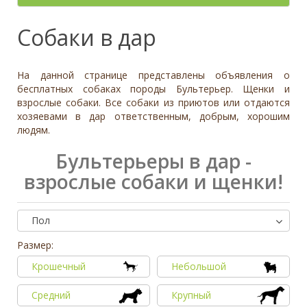
- неважно -
Палевый
Отношение к детям
- неважно -
Необычный окрас
Средний
Крупный
Да, частично
Рыжий
Доброжелательное
Отдаётся в
Тип
Собаки в дар
Нет
Приучен к поводку
Серый
Равнодушное
- не уточнено -
Семейная
Да
Черный
Может проявить агрессию
Охранник
Нет
На данной странице представлены объявления о
Дополнительные цвета
Охотничья
Отношение к кошкам
- неважно -
бесплатных собаках породы Бультерьер. Щенки и
Черный
взрослые собаки. Все собаки из приютов или отдаются
Доброжелательное
Дрессировка
хозяевами в дар ответственным, добрым, хорошим
Белый
Равнодушное
людям.
Да
Серый
Может проявить агрессию
Нет
Коричневый
Бультерьеры в дар -
Отношение к собакам
- неважно -
Палевый
взрослые собаки и щенки!
Доброжелательное
Рыжий
Равнодушное
Вес (кг)
Может проявить агрессию
Пол
0
80
Размер:
0
3
6
10
13
19
26
32
38
45
51
58
64
70
77
Крошечный
Небольшой
Средний
Крупный