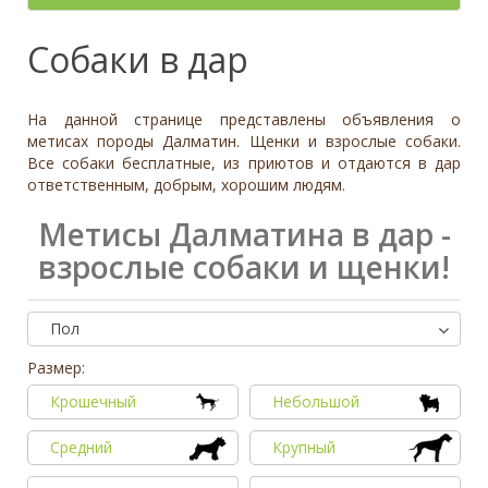
- неважно -
Палевый
Отношение к детям
- неважно -
Необычный окрас
Средний
Крупный
Да, частично
Рыжий
Доброжелательное
Отдаётся в
Тип
Собаки в дар
Нет
Приучен к поводку
Серый
Равнодушное
- не уточнено -
Семейная
Да
Черный
Может проявить агрессию
Охранник
Нет
На данной странице представлены объявления о
Дополнительные цвета
Охотничья
Отношение к кошкам
- неважно -
метисах породы Далматин. Щенки и взрослые собаки.
Черный
Все собаки бесплатные, из приютов и отдаются в дар
Доброжелательное
Дрессировка
ответственным, добрым, хорошим людям.
Белый
Равнодушное
Да
Серый
Может проявить агрессию
Метисы Далматина в дар -
Нет
Коричневый
взрослые собаки и щенки!
Отношение к собакам
- неважно -
Палевый
Доброжелательное
Рыжий
Равнодушное
Пол
Вес (кг)
Может проявить агрессию
0
80
Размер:
Крошечный
Небольшой
0
3
6
10
13
19
26
32
38
45
51
58
64
70
77
Средний
Крупный