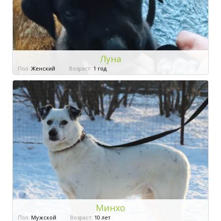
Луна
Пол:
Женский
Возраст:
1 год
Минхо
Пол:
Мужской
Возраст:
10 лет